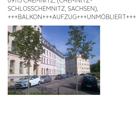
09113 CHEMNITZ, (CHEMNITZ-
SCHLOSSCHEMNITZ, SACHSEN),
+++BALKON+++AUFZUG+++UNMÖBLIERT+++