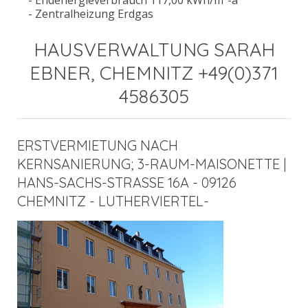
- Endenergieverbrauch 117,00 kWh/m²-a
- Zentralheizung Erdgas
HAUSVERWALTUNG SARAH
EBNER, CHEMNITZ +49(0)371
4586305
ERSTVERMIETUNG NACH
KERNSANIERUNG; 3-RAUM-MAISONETTE |
HANS-SACHS-STRASSE 16A - 09126
CHEMNITZ - LUTHERVIERTEL-