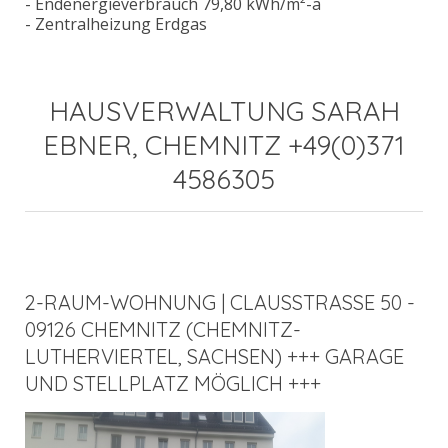
- Endenergieverbrauch 79,80 kWh/m²-a
- Zentralheizung Erdgas
HAUSVERWALTUNG SARAH
EBNER, CHEMNITZ +49(0)371
4586305
2-RAUM-WOHNUNG | CLAUSSTRASSE 50 - 0
9126 CHEMNITZ (CHEMNITZ-L
UTHERVIERTEL, SACHSEN) +++ GARAGE U
ND STELLPLATZ MÖGLICH +++